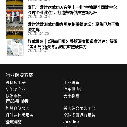
喜讯！准时达成功入选第十一批“中物联全国数字化
仓库企业试点”，打造数智供应链新标杆
2026.06.08
准时达欧洲成功举办贝尔格莱德论坛：聚焦巴尔干物
流走廊
2026.04.29
媒体聚焦 |《河南日报》整版深度报道准时达：解码
“零距离”通关背后的供应链硬实力
2026.04.21
行业解决方案
高科技电子
工业设备
新能源产业
汽车供应链
快消零售
大宗物资
产品与服务
智慧仓储服务
关务综合服务平台
准时达跨境服务
全球多维运力服务
全球网络
JusLink