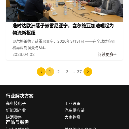
准时达欧洲落子兹雷尼亚宁，塞尔维亚加速崛起为
物流新枢纽
贝尔格莱德 / 兹雷尼亚宁，2026年3月31日 ——在全球供应链
格局深刻演变与&ld...
2026.04.02
阅读更多
1
2
3
...
37
行业解决方案
高科技电子
工业设备
新能源产业
汽车供应链
快消零售
大宗物资
产品与服务